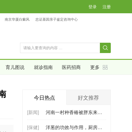
登录
注册
南京华厦白癜风
忠证基因亲子鉴定咨询中心
育儿图说
就诊指南
医药招商
更多
南
今日热点
好文推荐
[新闻]
河南一村种香椿被胖东来包圆，香椿有哪
[保健]
洋葱的功效与作用，厨房常见食材的养生奥秘