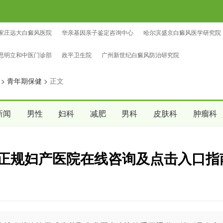
家庄远大白癜风医院
华亲基因亲子鉴定咨询中心
哈尔滨盛京白癜风医学研究院
鉴定咨询中心
中量亲子鉴定咨询中心
沈阳爱尔眼科医院（总院区）
思明立和中医门诊部
政平卫生院
广州新世纪白癜风防治研究院
>
青年期保健
>
正文
新闻
男性
妇科
减肥
男科
皮肤科
肿瘤科
？正规妇产医院在线咨询及点击入口指