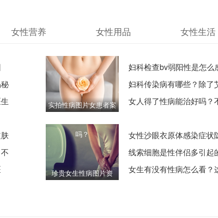
女性营养
女性用品
女性生活
图
妇科检查bv弱阳性是怎么
揭秘
的？和生活习惯有很大关
妇科传染病有哪些？除了
医生
病，这几种病也让女性很
女人得了性病能治好吗？
实拍性病图片女患者案
型的性病，治疗方案大不
例，看完你还敢不戴套
吗？
皮肤
女性沙眼衣原体感染症状
？不
备孕期筛查非常重要！
线索细胞是性伴侣多引起
症
医
揭秘细菌性阴道病的真凶
女生有没有性病怎么看？
珍贵女生性病图片资
是及
身体细节，想藏都藏不住
料，对照自查，早发现
才能早康复