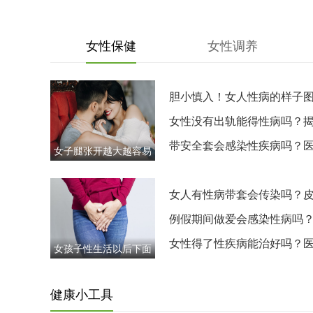
女性保健
女性调养
胆小慎入！女人性病的样子
片，了解病毒真面目
女性没有出轨能得性病吗？
非性传播的感染途径
带安全套会感染性疾病吗？
女子腿张开越大越容易
解析：避孕套并非“金钟罩”
高潮？科学解析姿
女人有性病带套会传染吗？
接触也能传播，别掉以轻心
例假期间做爱会感染性病吗
仅风险翻倍，还容易引发炎
女性得了性疾病能治好吗？
女孩子性生活以后下面
生：绝大多数能治愈，关键
痒肿是不是得了性病？
先别慌，看这里
时
健康小工具