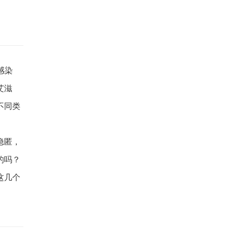
感染
系
艾滋
受伤
不同类
同
隐匿，
的吗？
这几个