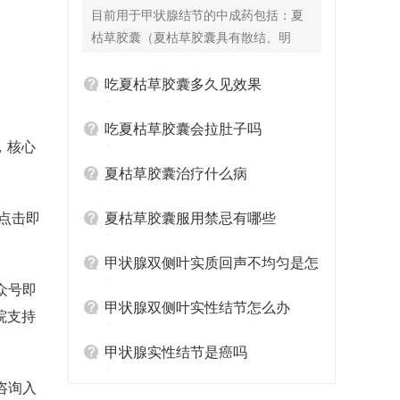
目前用于甲状腺结节的中成药包括：夏
枯草胶囊（夏枯草胶囊具有散结、明
目、消肿、清火等功效与作用，通常用
于治疗乳腺结节、乳腺增生以及淋巴结
吃夏枯草胶囊多久见效果
核等疾病。该药品属于中成药物，性质
寒凉、味甘、微苦，也能对筋骨疼痛、
吃夏枯草胶囊会拉肚子吗
，核心
口眼歪斜以及细菌性痢疾等疾病达到良
好的治疗作用。）、平消胶囊（活血化
夏枯草胶囊治疗什么病
瘀、散结消肿，适用于实证型结节，含
仙鹤草、郁金等成分）、消瘿丸（软坚
点击即
夏枯草胶囊服用禁忌有哪些
散结、化痰消瘿，适合痰湿阻滞型患
者，含昆布、海藻等）。 除药物外，患
甲状腺双侧叶实质回声不均匀是怎
者饮食以温软易消化为主，避免生冷、
众号即
么回事
坚硬食物；规律作息，避免熬夜加重胃
甲状腺双侧叶实性结节怎么办
院支持
肠负担；若潜血试验阳性，需进一步做
胃镜检查，明确出血原因后调整方案，
甲状腺实性结节是癌吗
切勿盲目停药。
咨询入