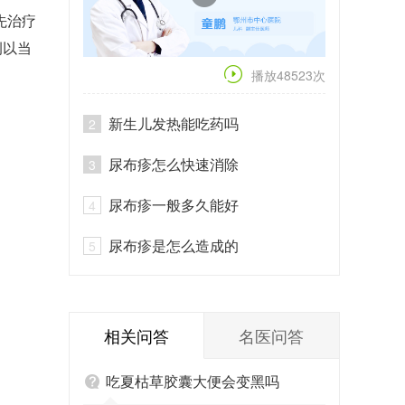
先治疗
例以当
播放48523次
新生儿发热能吃药吗
2
尿布疹怎么快速消除
3
尿布疹一般多久能好
4
尿布疹是怎么造成的
5
相关问答
名医问答
吃夏枯草胶囊大便会变黑吗