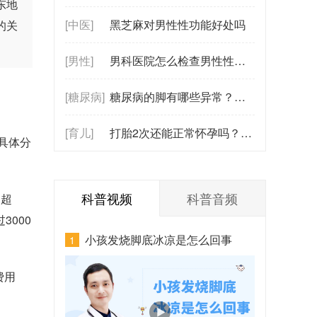
东地
[中医]
黑芝麻对男性性功能好处吗
的关
[男性]
男科医院怎么检查男性性功能？（涉及前列腺与激素水平检测）
[糖尿病]
糖尿病的脚有哪些异常？麻木、发凉、发黑，这些信号别忽视！
[育儿]
打胎2次还能正常怀孕吗？在线咨询预约
具体分
科普视频
科普音频
B超
000
小孩发烧脚底冰凉是怎么回事
1
费用