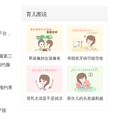
。
育儿图说
平台，
属第三
男孩像妈女孩像爸
孕期患牙病可能导致
预约服
是真是假
流产是真的吗
预约界
母乳太清是不是就没
新生儿的头发越剃越
营养
浓密吗
产医